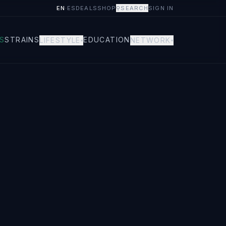
EN
·
ES
DEALS
SHOP
⚲
SEARCH
SIGN IN
S
STRAINS
EDUCATION
LIFESTYLE
NETWORK
▾
▾