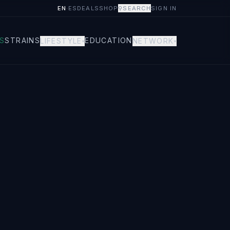
EN
·
ES
DEALS
SHOP
⚲
SEARCH
SIGN IN
S
STRAINS
EDUCATION
LIFESTYLE
NETWORK
▾
▾